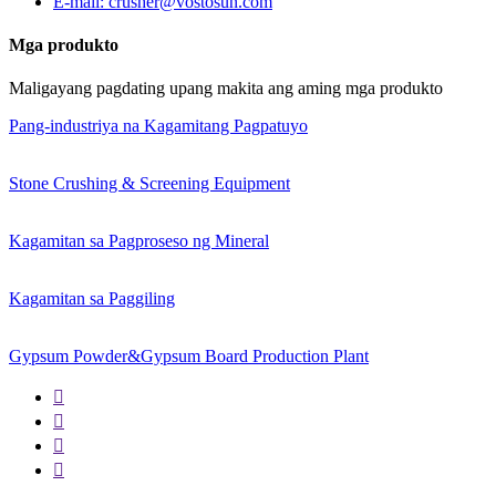
E-mail: crusher@vostosun.com
Mga produkto
Maligayang pagdating upang makita ang aming mga produkto
Pang-industriya na Kagamitang Pagpatuyo
Stone Crushing & Screening Equipment
Kagamitan sa Pagproseso ng Mineral
Kagamitan sa Paggiling
Gypsum Powder&Gypsum Board Production Plant



