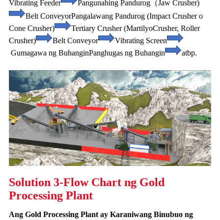
Vibrating Feeder
Pangunahing Pandurog（Jaw Crusher)
Belt Conveyor
Pangalawang Pandurog (Impact Crusher o
Cone Crusher)
Tertiary Crusher (Martilyo
Crusher, Roller
Crusher)
Belt Conveyor
Vibrating Screen
Gumagawa ng Buhangin
Panghugas ng Buhangin
atbp.
Solution 3-Flow Chart ng Gold
Processing Plant
Ang Gold Processing Plant ay Karaniwang Binubuo ng