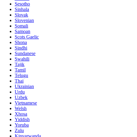
Sesotho
Sinhala
Slovak
Slovenian
Somali
Samoan
Scots Gaelic
Shona
Sindhi
Sundanese
Swahili
Tajik
Tamil
Telugu
Thai
Ukrainian
Urdu
Uzbek
Vietnamese
Welsh
Xhosa
Yiddish
Yoruba
Zulu
Kinyarwanda