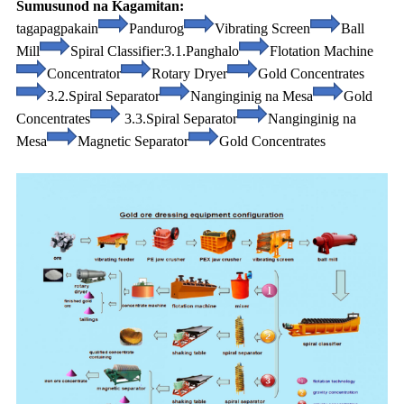
Sumusunod na Kagamitan:
tagapagpakain
Pandurog
Vibrating Screen
Ball
Mill
Spiral Classifier:
3.1.Panghalo
Flotation Machine
Concentrator
Rotary Dryer
Gold Concentrates
3.2.Spiral Separator
Nanginginig na Mesa
Gold
Concentrates
3.3.Spiral Separator
Nanginginig na
Mesa
Magnetic Separator
Gold Concentrates