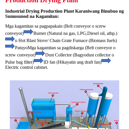
Production Drying Plant
Industrial Drying Production Plant Karaniwang Binubuo ng
Sumusunod na Kagamitan:
Mga kagamitan sa pagpapakain (Belt conveyor o screw
conveyor)
Burner (Natural na gas, LPG,
Diesel oil, atbp.)
o Hot Blast Stove/ Chain Grate Furnace (Biomass fuels)
Patuyo
Mga kagamitan sa pagdiskarga (Belt conveyor o
screw conveyor)
Dust Collector (Bagyo
dust collector o
Pulse bag filter)
ID fan (Hikayatin ang draft fan)
Electric control cabinet.