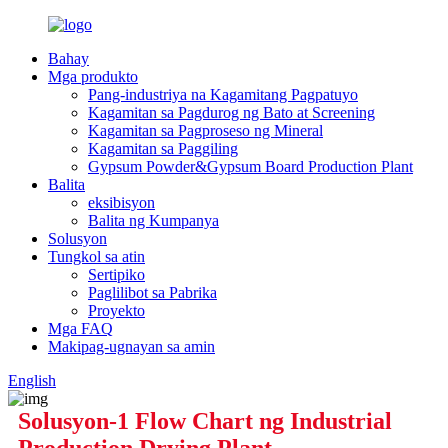
Bahay
Mga produkto
Pang-industriya na Kagamitang Pagpatuyo
Kagamitan sa Pagdurog ng Bato at Screening
Kagamitan sa Pagproseso ng Mineral
Kagamitan sa Paggiling
Gypsum Powder&Gypsum Board Production Plant
Balita
eksibisyon
Balita ng Kumpanya
Solusyon
Tungkol sa atin
Sertipiko
Paglilibot sa Pabrika
Proyekto
Mga FAQ
Makipag-ugnayan sa amin
English
Solusyon-1 Flow Chart ng Industrial