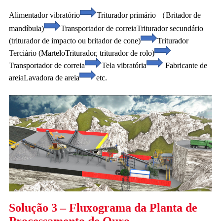
Alimentador vibratório
Triturador primário （Britador de
mandíbula)
Transportador de correia
Triturador secundário
(triturador de impacto ou britador de cone)
Triturador
Terciário (Martelo
Triturador, triturador de rolo)
Transportador de correia
Tela vibratória
Fabricante de
areia
Lavadora de areia
etc.
Solução 3 – Fluxograma da Planta de
Processamento de Ouro