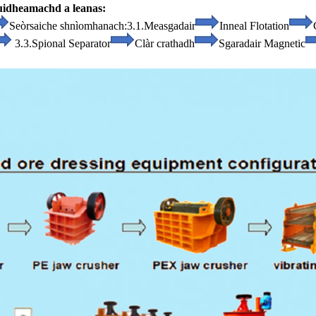
 uidheamachd a leanas:
Seòrsaiche shnìomhanach:
3.1.Measgadair
Inneal Flotation
3.3.Spional Separator
Clàr crathadh
Sgaradair Magnetic