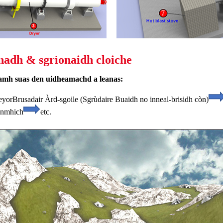
nadh & sgrìonaidh cloiche
anamh suas den uidheamachd a leanas:
eyor
Brusadair Àrd-sgoile (Sgrùdaire Buaidh no inneal-brisidh còn)
inmhich
etc.