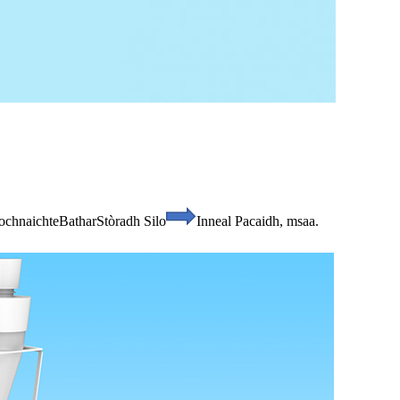
ochnaichte
Bathar
Stòradh Silo
Inneal Pacaidh, msaa.