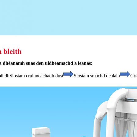
 bleith
ir a dhèanamh suas den uidheamachd a leanas:
ilidh
Siostam cruinneachadh dust
Siostam smachd dealain
Crì