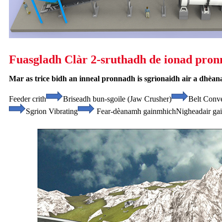
Fuasgladh Clàr 2-sruthadh de ionad pron
Mar as trice bidh an inneal pronnadh is sgrìonaidh air a dhè
Feeder crith
Briseadh bun-sgoile (Jaw Crusher)
Belt Conv
Sgrion Vibrating
Fear-dèanamh gainmhich
Nigheadair ga