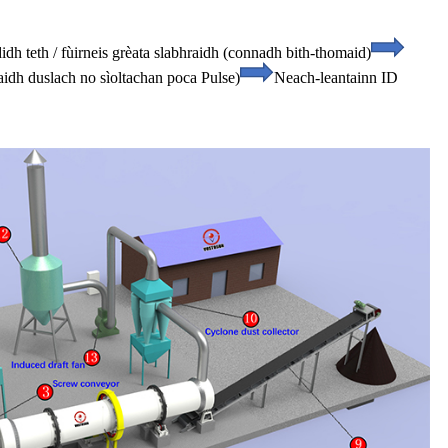
idh teth / fùirneis grèata slabhraidh (connadh bith-thomaid)
idh duslach no sìoltachan poca Pulse)
Neach-leantainn ID