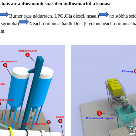
chais air a dhèanamh suas den uidheamachd a leanas:
Burner (gas nàdurrach, LPG,
Ola diesel, msaa.)
no stòbha sèid
 sgriubha)
Neach-cruinneachaidh Dust (Cyclone
neach-cruinneacha
in.