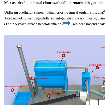
Mar as trice bidh inneal cinneasachaidh tiormachaidh gnìomha
Uidheam biadhaidh (inneal-giùlain crios no inneal-giùlain sgriubha)
Tiormaiche
Uidheam sgaoilidh (inneal-giùlain crios no inneal-giùlain
(Thoir a-steach dreach neach-leantainn)
Caibineat smachd deala