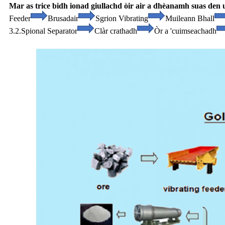
Mar as trice bidh ionad giullachd òir air a dhèanamh suas den
Feeder
Brusadair
Sgrion Vibrating
Muileann Bhall
3.2.Spional Separator
Clàr crathadh
Òr a 'cuimseachadh