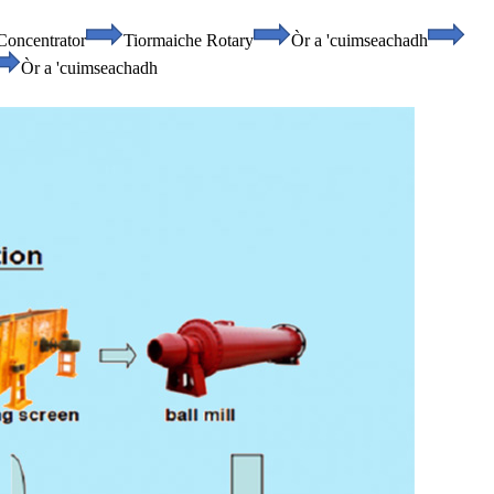
Concentrator
Tiormaiche Rotary
Òr a 'cuimseachadh
Òr a 'cuimseachadh