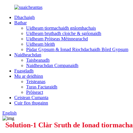
Dhachaigh
Bathar
Uidheam tiormachaidh gnìomhachais
Uidheam bruthadh cloiche & sgrìonaidh
Uidheam Pròiseas Mèinnearachd
Uidheam bleith
Pùdar Gypsum & Ionad Riochdachaidh Bòrd Gypsum
Naidheachdan
Taisbeanadh
Naidheachdan Companaidh
Fuasgladh
Mu ar deidhinn
Teisteanas
Turas Factaraidh
Pròiseact
Ceistean Cumanta
Cuir fios thugainn
English
Solution-1 Clàr Sruth de Ionad tiormach