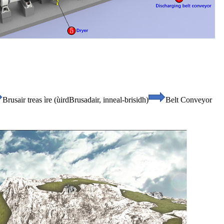
Brusair treas ìre (ùird
Brusadair, inneal-brisidh)
Belt Conveyor