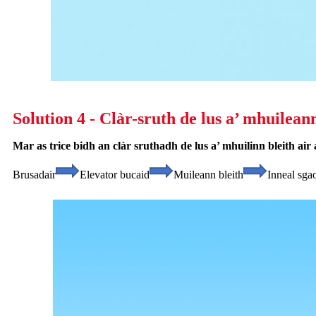
Solution 4 - Clàr-sruth de lus a’ mhuileann
Mar as trice bidh an clàr sruthadh de lus a’ mhuilinn bleith a
Brusadair
Elevator bucaid
Muileann bleith
Inneal sgao