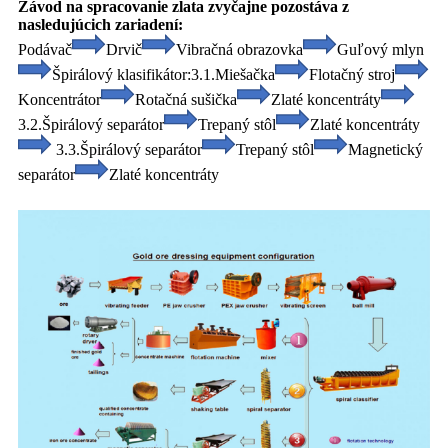
Závod na spracovanie zlata zvyčajne pozostáva z
nasledujúcich zariadení:
Podávač
Drvič
Vibračná obrazovka
Guľový mlyn
Špirálový klasifikátor:
3.1.Miešačka
Flotačný stroj
Koncentrátor
Rotačná sušička
Zlaté koncentráty
3.2.Špirálový separátor
Trepaný stôl
Zlaté koncentráty
3.3.Špirálový separátor
Trepaný stôl
Magnetický
separátor
Zlaté koncentráty