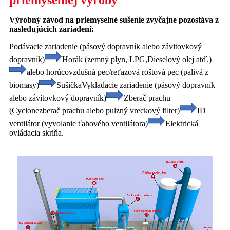
priemyselnej výroby
Výrobný závod na priemyselné sušenie zvyčajne pozostáva z
nasledujúcich zariadení:
Podávacie zariadenie (pásový dopravník alebo závitovkový
dopravník)
Horák (zemný plyn, LPG,
Dieselový olej atď.)
alebo horúcovzdušná pec/reťazová roštová pec (palivá z
biomasy)
Sušička
Vykladacie zariadenie (pásový dopravník
alebo závitovkový dopravník)
Zberač prachu
(Cyclone
zberač prachu alebo pulzný vreckový filter)
ID
ventilátor (vyvolanie ťahového ventilátora)
Elektrická
ovládacia skriňa.