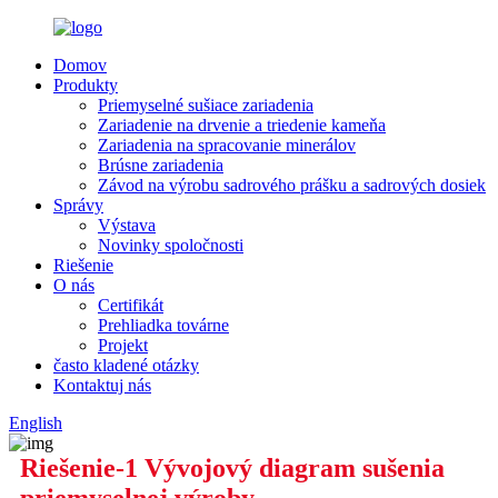
Domov
Produkty
Priemyselné sušiace zariadenia
Zariadenie na drvenie a triedenie kameňa
Zariadenia na spracovanie minerálov
Brúsne zariadenia
Závod na výrobu sadrového prášku a sadrových dosiek
Správy
Výstava
Novinky spoločnosti
Riešenie
O nás
Certifikát
Prehliadka továrne
Projekt
často kladené otázky
Kontaktuj nás
English
Riešenie-1 Vývojový diagram sušenia