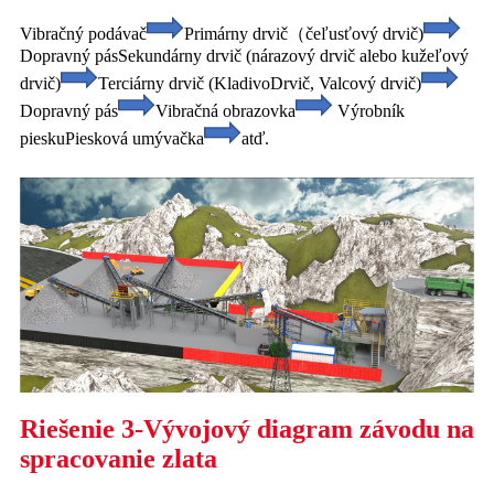
Vibračný podávač
Primárny drvič（čeľusťový drvič)
Dopravný pás
Sekundárny drvič (nárazový drvič alebo kužeľový
drvič)
Terciárny drvič (Kladivo
Drvič, Valcový drvič)
Dopravný pás
Vibračná obrazovka
Výrobník
piesku
Piesková umývačka
atď.
Riešenie 3-Vývojový diagram závodu na
spracovanie zlata