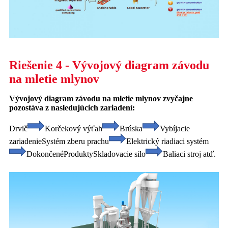
Riešenie 4 - Vývojový diagram závodu
na mletie mlynov
Vývojový diagram závodu na mletie mlynov zvyčajne
pozostáva z nasledujúcich zariadení:
Drvič
Korčekový výťah
Brúska
Vybíjacie
zariadenie
Systém zberu prachu
Elektrický riadiaci systém
Dokončené
Produkty
Skladovacie silo
Baliaci stroj atď.