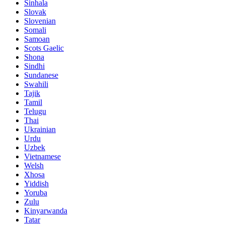
Sinhala
Slovak
Slovenian
Somali
Samoan
Scots Gaelic
Shona
Sindhi
Sundanese
Swahili
Tajik
Tamil
Telugu
Thai
Ukrainian
Urdu
Uzbek
Vietnamese
Welsh
Xhosa
Yiddish
Yoruba
Zulu
Kinyarwanda
Tatar