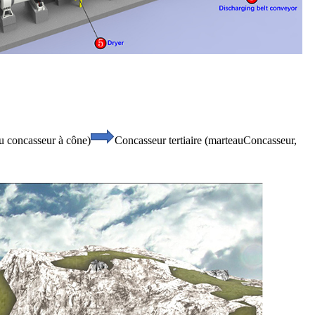
u concasseur à cône)
Concasseur tertiaire (marteau
Concasseur,