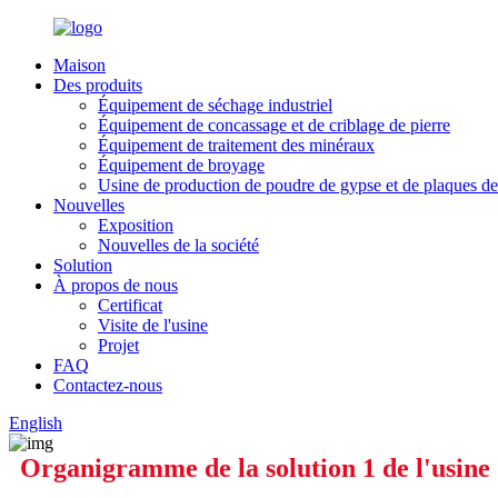
Maison
Des produits
Équipement de séchage industriel
Équipement de concassage et de criblage de pierre
Équipement de traitement des minéraux
Équipement de broyage
Usine de production de poudre de gypse et de plaques de
Nouvelles
Exposition
Nouvelles de la société
Solution
À propos de nous
Certificat
Visite de l'usine
Projet
FAQ
Contactez-nous
English
Organigramme de la solution 1 de l'usine 