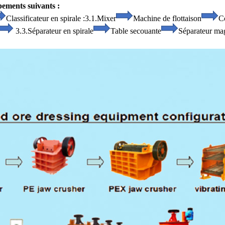
pements suivants :
Classificateur en spirale :
3.1.Mixer
Machine de flottaison
C
3.3.Séparateur en spirale
Table secouante
Séparateur ma