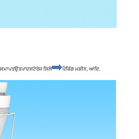
ਸਮਾਪਤ
ਉਤਪਾਦ
ਸਟੋਰੇਜ ਸਿਲੋ
ਪੈਕਿੰਗ ਮਸ਼ੀਨ, ਆਦਿ.