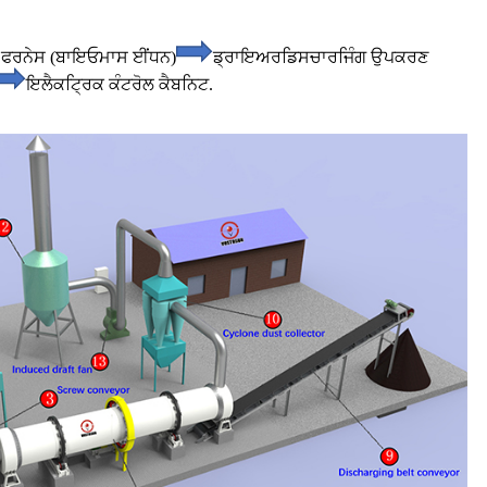
ੇਟ ਫਰਨੇਸ (ਬਾਇਓਮਾਸ ਈਂਧਨ)
ਡ੍ਰਾਇਅਰ
ਡਿਸਚਾਰਜਿੰਗ ਉਪਕਰਣ
ਇਲੈਕਟ੍ਰਿਕ ਕੰਟਰੋਲ ਕੈਬਨਿਟ.