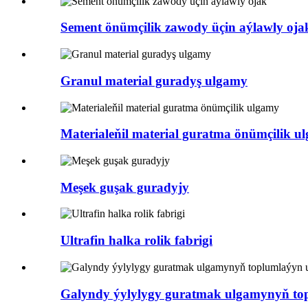
Sement önümçilik zawody üçin aýlawly oja
Granul material guradyş ulgamy
Materialeňil material guratma önümçilik u
Meşek guşak guradyjy
Ultrafin halka rolik fabrigi
Galyndy ýylylygy guratmak ulgamynyň to