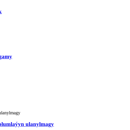
k
lgamy
plumlaýyn ulanylmagy