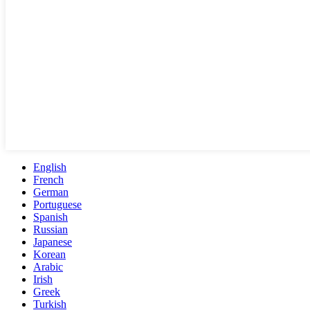
English
French
German
Portuguese
Spanish
Russian
Japanese
Korean
Arabic
Irish
Greek
Turkish