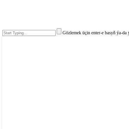
Gözlemek üçin enter-e basyň ýa-da