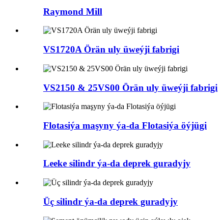
Raymond Mill
VS1720A Örän uly üweýji fabrigi
VS2150 & 25VS00 Örän uly üweýji fabrigi
Flotasiýa maşyny ýa-da Flotasiýa öýjügi
Leeke silindr ýa-da deprek guradyjy
Üç silindr ýa-da deprek guradyjy