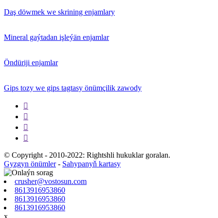
Daş döwmek we skrining enjamlary
Mineral gaýtadan işleýän enjamlar
Öndüriji enjamlar
Gips tozy we gips tagtasy önümçilik zawody




© Copyright - 2010-2022: Rightshli hukuklar goralan.
Gyzgyn önümler
-
Sahypanyň kartasy
crusher@vostosun.com
8613916953860
8613916953860
8613916953860
x