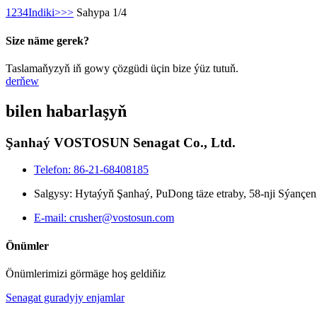
1
2
3
4
Indiki>
>>
Sahypa 1/4
Size näme gerek?
Taslamaňyzyň iň gowy çözgüdi üçin bize ýüz tutuň.
derňew
bilen habarlaşyň
Şanhaý VOSTOSUN Senagat Co., Ltd.
Telefon: 86-21-68408185
Salgysy: Hytaýyň Şanhaý, PuDong täze etraby, 58-nji Sýançen
E-mail: crusher@vostosun.com
Önümler
Önümlerimizi görmäge hoş geldiňiz
Senagat guradyjy enjamlar