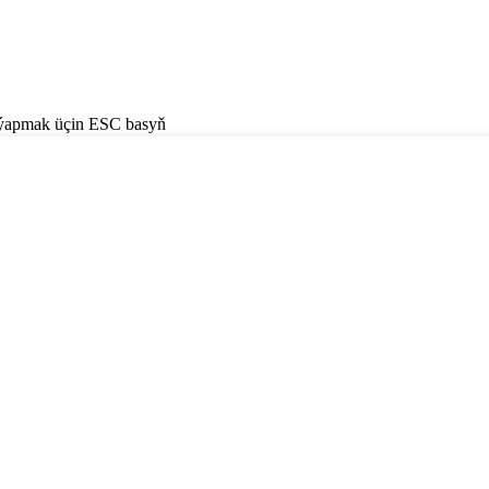
 ýapmak üçin ESC basyň