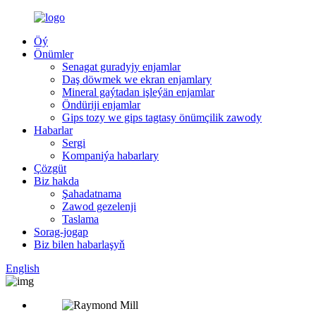
Öý
Önümler
Senagat guradyjy enjamlar
Daş döwmek we ekran enjamlary
Mineral gaýtadan işleýän enjamlar
Öndüriji enjamlar
Gips tozy we gips tagtasy önümçilik zawody
Habarlar
Sergi
Kompaniýa habarlary
Çözgüt
Biz hakda
Şahadatnama
Zawod gezelenji
Taslama
Sorag-jogap
Biz bilen habarlaşyň
English