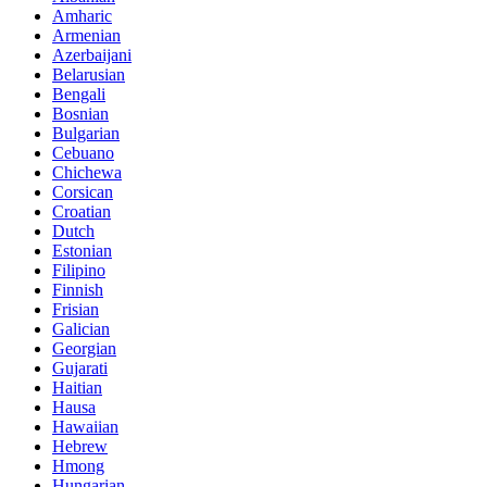
Amharic
Armenian
Azerbaijani
Belarusian
Bengali
Bosnian
Bulgarian
Cebuano
Chichewa
Corsican
Croatian
Dutch
Estonian
Filipino
Finnish
Frisian
Galician
Georgian
Gujarati
Haitian
Hausa
Hawaiian
Hebrew
Hmong
Hungarian