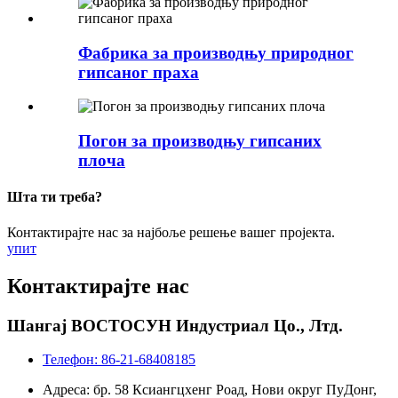
Фабрика за производњу природног
гипсаног праха
Погон за производњу гипсаних
плоча
Шта ти треба?
Контактирајте нас за најбоље решење вашег пројекта.
упит
Контактирајте нас
Шангај ВОСТОСУН Индустриал Цо., Лтд.
Телефон: 86-21-68408185
Адреса: бр. 58 Ксиангцхенг Роад, Нови округ ПуДонг,