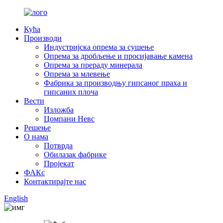
Кућа
Производи
Индустријска опрема за сушење
Опрема за дробљење и просијавање камена
Опрема за прераду минерала
Опрема за млевење
Фабрика за производњу гипсаног праха и
гипсаних плоча
Вести
Изложба
Цомпани Невс
Решење
О нама
Потврда
Обилазак фабрике
Пројекат
ФАКс
Контактирајте нас
English