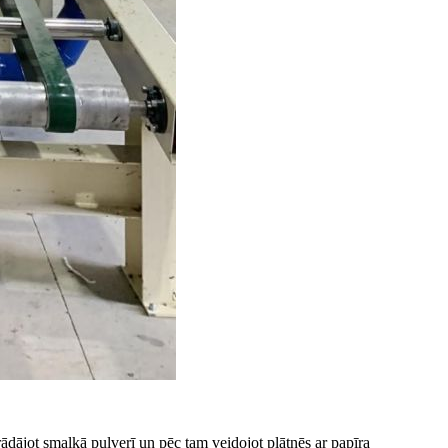
rādājot smalkā pulverī un pēc tam veidojot plātnēs ar papīra