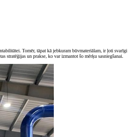
entabilitātei. Tomēr, tāpat kā jebkuram būvmateriālam, ir ļoti svarīgi
otas stratēģijas un prakse, ko var izmantot šo mērķu sasniegšanai.