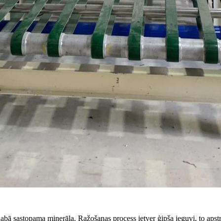
 dabā sastopama minerāla. Ražošanas process ietver ģipša ieguvi, to apst