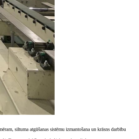
emēram, siltuma atgūšanas sistēmu izmantošana un krāsns darbību