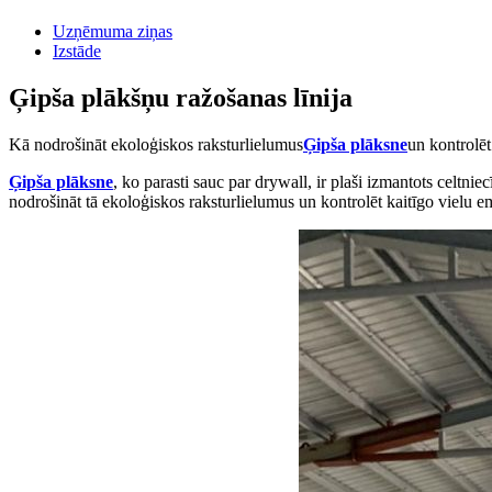
Uzņēmuma ziņas
Izstāde
Ģipša plākšņu ražošanas līnija
Kā nodrošināt ekoloģiskos raksturlielumus
Ģipša plāksne
un kontrolēt
Ģipša plāksne
, ko parasti sauc par drywall, ir plaši izmantots celtnie
nodrošināt tā ekoloģiskos raksturlielumus un kontrolēt kaitīgo vielu em