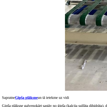
Sapratne
Ģipša plāksne
un tā ietekme uz vidi
Ģipša plāksne galvenokārt sastāv no ģipša (kalcija sulfāta dihidrāta),