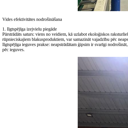
Vides efektivitātes nodrošināšana
1. Ilgtspējīga izejvielu piegāde
Pārstrādāts saturs: viens no veidiem, kā uzlabot ekoloģiskos raksturli
rūpnieciskajiem blakusproduktiem, var samazināt vajadzību pēc neaps
Ilgtspējīga ieguves prakse: neapstrādātam ģipsim ir svarīgi nodrošināt
pēc ieguves.