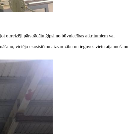
ojot otrreizēji pārstrādātu ģipsi no būvniecības atkritumiem vai
zināšanu, vietējo ekosistēmu aizsardzību un ieguves vietu atjaunošanu