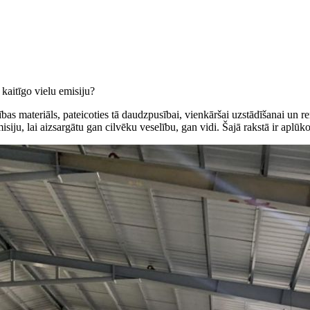
 kaitīgo vielu emisiju?
cības materiāls, pateicoties tā daudzpusībai, vienkāršai uzstādīšanai un r
isiju, lai aizsargātu gan cilvēku veselību, gan vidi. Šajā rakstā ir aplūk