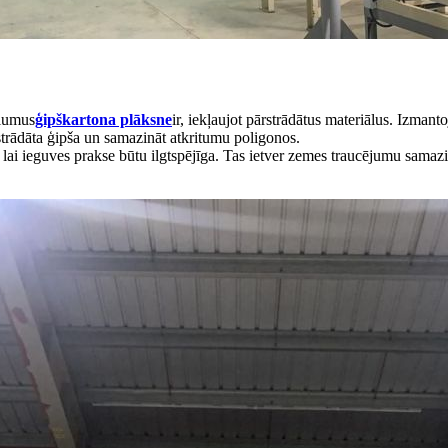
elumus
ģipškartona plāksne
ir, iekļaujot pārstrādātus materiālus. Izmant
trādāta ģipša un samazināt atkritumu poligonos.
, lai ieguves prakse būtu ilgtspējīga. Tas ietver zemes traucējumu sama