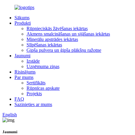
Sākums
Produkti
Rūpnieciskās žāvēšanas iekārtas
Akmens smalcināšanas un sijāšanas iekārtas
Minerālu apstrādes iekārtas
Slīpēšanas iekārtas
Ģipša pulvera un ģipša plākšņu ražotne
Jaunumi
Izstāde
Uzņēmuma ziņas
Risinājums
Par mums
Sertifikāts
Rūpnīcas apskate
Projekts
FAQ
Sazinieties ar mums
English
Jaunumi