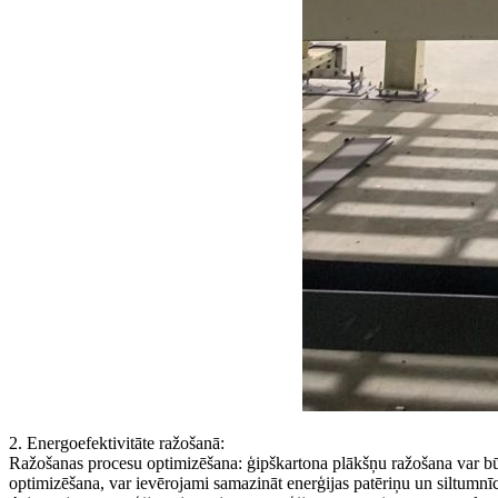
2. Energoefektivitāte ražošanā:
Ražošanas procesu optimizēšana: ģipškartona plākšņu ražošana var būt
optimizēšana, var ievērojami samazināt enerģijas patēriņu un siltumnīc