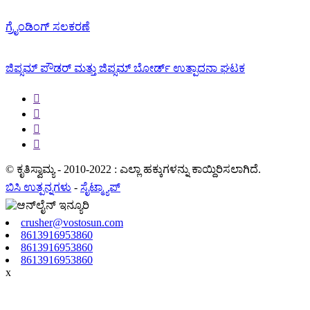
ಗ್ರೈಂಡಿಂಗ್ ಸಲಕರಣೆ
ಜಿಪ್ಸಮ್ ಪೌಡರ್ ಮತ್ತು ಜಿಪ್ಸಮ್ ಬೋರ್ಡ್ ಉತ್ಪಾದನಾ ಘಟಕ




© ಕೃತಿಸ್ವಾಮ್ಯ - 2010-2022 : ಎಲ್ಲಾ ಹಕ್ಕುಗಳನ್ನು ಕಾಯ್ದಿರಿಸಲಾಗಿದೆ.
ಬಿಸಿ ಉತ್ಪನ್ನಗಳು
-
ಸೈಟ್ಮ್ಯಾಪ್
crusher@vostosun.com
8613916953860
8613916953860
8613916953860
x