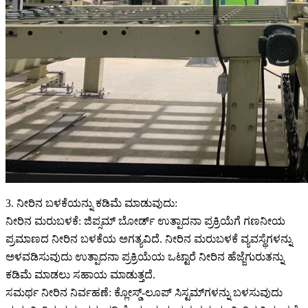
3. ನೀರಿನ ಬಳಕೆಯನ್ನು ಕಡಿಮೆ ಮಾಡುವುದು:
ನೀರಿನ ಮರುಬಳಕೆ: ಜಿಪ್ಸಮ್ ಬೋರ್ಡ್ ಉತ್ಪಾದನಾ ಪ್ರಕ್ರಿಯೆಗೆ ಗಣನೀಯ
ಪ್ರಮಾಣದ ನೀರಿನ ಬಳಕೆಯ ಅಗತ್ಯವಿದೆ. ನೀರಿನ ಮರುಬಳಕೆ ವ್ಯವಸ್ಥೆಗಳನ್ನು
ಅಳವಡಿಸುವುದು ಉತ್ಪಾದನಾ ಪ್ರಕ್ರಿಯೆಯ ಒಟ್ಟಾರೆ ನೀರಿನ ಹೆಜ್ಜೆಗುರುತನ್ನು
ಕಡಿಮೆ ಮಾಡಲು ಸಹಾಯ ಮಾಡುತ್ತದೆ.
ಸಮರ್ಥ ನೀರಿನ ನಿರ್ವಹಣೆ: ಕ್ಲೋಸ್ಡ್-ಲೂಪ್ ಸಿಸ್ಟಮ್‌ಗಳನ್ನು ಬಳಸುವುದು