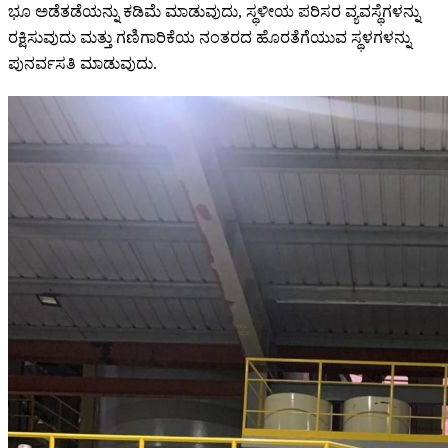
ಭೂ ಅಡೆತಡೆಯನ್ನು ಕಡಿಮೆ ಮಾಡುವುದು, ಸ್ಥಳೀಯ ಪರಿಸರ ವ್ಯವಸ್ಥೆಗಳನ್ನು
ರಕ್ಷಿಸುವುದು ಮತ್ತು ಗಣಿಗಾರಿಕೆಯ ನಂತರದ ಹೊರತೆಗೆಯುವ ಸ್ಥಳಗಳನ್ನು
ಪುನರ್ವಸತಿ ಮಾಡುವುದು.