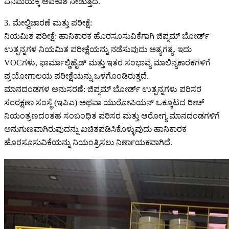
ವಿನಿಮಯಕ್ಕೆ ಅವಕಾಶ ನೀಡುತ್ತದೆ.
3. ಮೇಲ್ವಿಚಾರಣೆ ಮತ್ತು ಪರೀಕ್ಷೆ:
ನಿಯಮಿತ ಪರೀಕ್ಷೆ: ಹಾನಿಕಾರಕ ಹೊರಸೂಸುವಿಕೆಗಾಗಿ ಜಿಪ್ಸಮ್ ಬೋರ್ಡ್
ಉತ್ಪನ್ನಗಳ ನಿಯಮಿತ ಪರೀಕ್ಷೆಯನ್ನು ನಡೆಸುವುದು ಅತ್ಯಗತ್ಯ. ಇದು
VOCಗಳು, ಫಾರ್ಮಾಲ್ಡಿಹೈಡ್ ಮತ್ತು ಇತರ ಸಂಭಾವ್ಯ ಮಾಲಿನ್ಯಕಾರಕಗಳಿಗೆ
ಪ್ರಯೋಗಾಲಯ ಪರೀಕ್ಷೆಯನ್ನು ಒಳಗೊಂಡಿರುತ್ತದೆ.
ಮಾನದಂಡಗಳ ಅನುಸರಣೆ: ಜಿಪ್ಸಮ್ ಬೋರ್ಡ್ ಉತ್ಪನ್ನಗಳು ಪರಿಸರ
ಸಂರಕ್ಷಣಾ ಸಂಸ್ಥೆ (ಇಪಿಎ) ಅಥವಾ ಯುರೋಪಿಯನ್ ಒಕ್ಕೂಟದ ರೀಚ್
ನಿಯಂತ್ರಣದಂತಹ ಸಂಬಂಧಿತ ಪರಿಸರ ಮತ್ತು ಆರೋಗ್ಯ ಮಾನದಂಡಗಳಿಗೆ
ಅನುಗುಣವಾಗಿರುವುದನ್ನು ಖಚಿತಪಡಿಸಿಕೊಳ್ಳುವುದು ಹಾನಿಕಾರಕ
ಹೊರಸೂಸುವಿಕೆಯನ್ನು ನಿಯಂತ್ರಿಸಲು ನಿರ್ಣಾಯಕವಾಗಿದೆ.