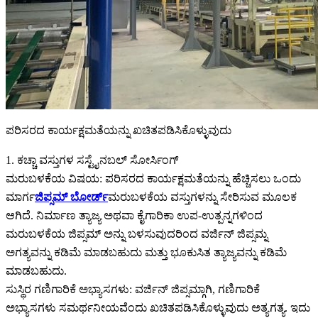
ಪರಿಸರದ ಕಾರ್ಯಕ್ಷಮತೆಯನ್ನು ಖಚಿತಪಡಿಸಿಕೊಳ್ಳುವುದು
1. ಕಚ್ಚಾ ವಸ್ತುಗಳ ಸಸ್ಟೈನಬಲ್ ಸೋರ್ಸಿಂಗ್
ಮರುಬಳಕೆಯ ವಿಷಯ: ಪರಿಸರದ ಕಾರ್ಯಕ್ಷಮತೆಯನ್ನು ಹೆಚ್ಚಿಸಲು ಒಂದು
ಮಾರ್ಗ
ಜಿಪ್ಸಮ್ ಬೋರ್ಡ್
ಮರುಬಳಕೆಯ ವಸ್ತುಗಳನ್ನು ಸೇರಿಸುವ ಮೂಲಕ
ಆಗಿದೆ. ನಿರ್ಮಾಣ ತ್ಯಾಜ್ಯ ಅಥವಾ ಕೈಗಾರಿಕಾ ಉಪ-ಉತ್ಪನ್ನಗಳಿಂದ
ಮರುಬಳಕೆಯ ಜಿಪ್ಸಮ್ ಅನ್ನು ಬಳಸುವುದರಿಂದ ವರ್ಜಿನ್ ಜಿಪ್ಸಮ್ನ
ಅಗತ್ಯವನ್ನು ಕಡಿಮೆ ಮಾಡಬಹುದು ಮತ್ತು ಭೂಕುಸಿತ ತ್ಯಾಜ್ಯವನ್ನು ಕಡಿಮೆ
ಮಾಡಬಹುದು.
ಸುಸ್ಥಿರ ಗಣಿಗಾರಿಕೆ ಅಭ್ಯಾಸಗಳು: ವರ್ಜಿನ್ ಜಿಪ್ಸಮ್ಗಾಗಿ, ಗಣಿಗಾರಿಕೆ
ಅಭ್ಯಾಸಗಳು ಸಮರ್ಥನೀಯವೆಂದು ಖಚಿತಪಡಿಸಿಕೊಳ್ಳುವುದು ಅತ್ಯಗತ್ಯ. ಇದು