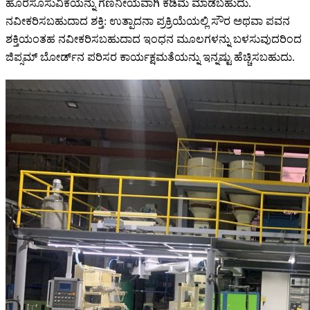
ಹೊರಸೂಸುವಿಕೆಯನ್ನು ಗಣನೀಯವಾಗಿ ಕಡಿಮೆ ಮಾಡಬಹುದು.
ನವೀಕರಿಸಬಹುದಾದ ಶಕ್ತಿ: ಉತ್ಪಾದನಾ ಪ್ರಕ್ರಿಯೆಯಲ್ಲಿ ಸೌರ ಅಥವಾ ಪವನ
ಶಕ್ತಿಯಂತಹ ನವೀಕರಿಸಬಹುದಾದ ಇಂಧನ ಮೂಲಗಳನ್ನು ಬಳಸುವುದರಿಂದ
ಜಿಪ್ಸಮ್ ಬೋರ್ಡ್‌ನ ಪರಿಸರ ಕಾರ್ಯಕ್ಷಮತೆಯನ್ನು ಇನ್ನಷ್ಟು ಹೆಚ್ಚಿಸಬಹುದು.