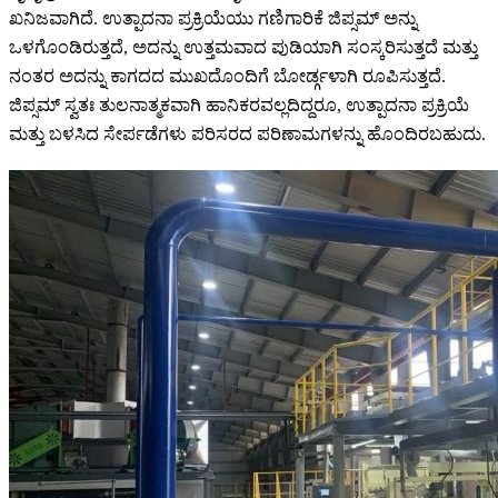
ಖನಿಜವಾಗಿದೆ. ಉತ್ಪಾದನಾ ಪ್ರಕ್ರಿಯೆಯು ಗಣಿಗಾರಿಕೆ ಜಿಪ್ಸಮ್ ಅನ್ನು
ಒಳಗೊಂಡಿರುತ್ತದೆ, ಅದನ್ನು ಉತ್ತಮವಾದ ಪುಡಿಯಾಗಿ ಸಂಸ್ಕರಿಸುತ್ತದೆ ಮತ್ತು
ನಂತರ ಅದನ್ನು ಕಾಗದದ ಮುಖದೊಂದಿಗೆ ಬೋರ್ಡ್ಗಳಾಗಿ ರೂಪಿಸುತ್ತದೆ.
ಜಿಪ್ಸಮ್ ಸ್ವತಃ ತುಲನಾತ್ಮಕವಾಗಿ ಹಾನಿಕರವಲ್ಲದಿದ್ದರೂ, ಉತ್ಪಾದನಾ ಪ್ರಕ್ರಿಯೆ
ಮತ್ತು ಬಳಸಿದ ಸೇರ್ಪಡೆಗಳು ಪರಿಸರದ ಪರಿಣಾಮಗಳನ್ನು ಹೊಂದಿರಬಹುದು.