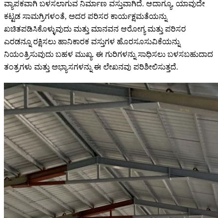
ವ್ಯಾಪಕವಾಗಿ ಬಳಸಲಾಗುವ ನಿರ್ಮಾಣ ವಸ್ತುವಾಗಿದೆ. ಆದಾಗ್ಯೂ, ಯಾವುದೇ
ಕಟ್ಟಡ ಸಾಮಗ್ರಿಗಳಂತೆ, ಅದರ ಪರಿಸರ ಕಾರ್ಯಕ್ಷಮತೆಯನ್ನು
ಖಚಿತಪಡಿಸಿಕೊಳ್ಳುವುದು ಮತ್ತು ಮಾನವನ ಆರೋಗ್ಯ ಮತ್ತು ಪರಿಸರ
ಎರಡನ್ನೂ ರಕ್ಷಿಸಲು ಹಾನಿಕಾರಕ ವಸ್ತುಗಳ ಹೊರಸೂಸುವಿಕೆಯನ್ನು
ನಿಯಂತ್ರಿಸುವುದು ಬಹಳ ಮುಖ್ಯ. ಈ ಗುರಿಗಳನ್ನು ಸಾಧಿಸಲು ಬಳಸಬಹುದಾದ
ತಂತ್ರಗಳು ಮತ್ತು ಅಭ್ಯಾಸಗಳನ್ನು ಈ ಲೇಖನವು ಪರಿಶೀಲಿಸುತ್ತದೆ.