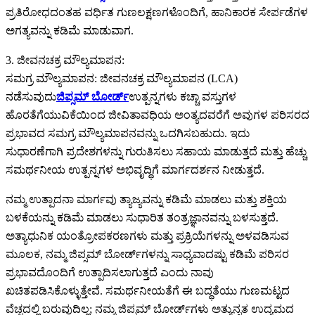
ಪ್ರತಿರೋಧದಂತಹ ವರ್ಧಿತ ಗುಣಲಕ್ಷಣಗಳೊಂದಿಗೆ, ಹಾನಿಕಾರಕ ಸೇರ್ಪಡೆಗಳ
ಅಗತ್ಯವನ್ನು ಕಡಿಮೆ ಮಾಡುವಾಗ.
3. ಜೀವನಚಕ್ರ ಮೌಲ್ಯಮಾಪನ:
ಸಮಗ್ರ ಮೌಲ್ಯಮಾಪನ: ಜೀವನಚಕ್ರ ಮೌಲ್ಯಮಾಪನ (LCA)
ನಡೆಸುವುದು
ಜಿಪ್ಸಮ್ ಬೋರ್ಡ್
ಉತ್ಪನ್ನಗಳು ಕಚ್ಚಾ ವಸ್ತುಗಳ
ಹೊರತೆಗೆಯುವಿಕೆಯಿಂದ ಜೀವಿತಾವಧಿಯ ಅಂತ್ಯದವರೆಗೆ ಅವುಗಳ ಪರಿಸರದ
ಪ್ರಭಾವದ ಸಮಗ್ರ ಮೌಲ್ಯಮಾಪನವನ್ನು ಒದಗಿಸಬಹುದು. ಇದು
ಸುಧಾರಣೆಗಾಗಿ ಪ್ರದೇಶಗಳನ್ನು ಗುರುತಿಸಲು ಸಹಾಯ ಮಾಡುತ್ತದೆ ಮತ್ತು ಹೆಚ್ಚು
ಸಮರ್ಥನೀಯ ಉತ್ಪನ್ನಗಳ ಅಭಿವೃದ್ಧಿಗೆ ಮಾರ್ಗದರ್ಶನ ನೀಡುತ್ತದೆ.
ನಮ್ಮ ಉತ್ಪಾದನಾ ಮಾರ್ಗವು ತ್ಯಾಜ್ಯವನ್ನು ಕಡಿಮೆ ಮಾಡಲು ಮತ್ತು ಶಕ್ತಿಯ
ಬಳಕೆಯನ್ನು ಕಡಿಮೆ ಮಾಡಲು ಸುಧಾರಿತ ತಂತ್ರಜ್ಞಾನವನ್ನು ಬಳಸುತ್ತದೆ.
ಅತ್ಯಾಧುನಿಕ ಯಂತ್ರೋಪಕರಣಗಳು ಮತ್ತು ಪ್ರಕ್ರಿಯೆಗಳನ್ನು ಅಳವಡಿಸುವ
ಮೂಲಕ, ನಮ್ಮ ಜಿಪ್ಸಮ್ ಬೋರ್ಡ್‌ಗಳನ್ನು ಸಾಧ್ಯವಾದಷ್ಟು ಕಡಿಮೆ ಪರಿಸರ
ಪ್ರಭಾವದೊಂದಿಗೆ ಉತ್ಪಾದಿಸಲಾಗುತ್ತದೆ ಎಂದು ನಾವು
ಖಚಿತಪಡಿಸಿಕೊಳ್ಳುತ್ತೇವೆ. ಸಮರ್ಥನೀಯತೆಗೆ ಈ ಬದ್ಧತೆಯು ಗುಣಮಟ್ಟದ
ವೆಚ್ಚದಲ್ಲಿ ಬರುವುದಿಲ್ಲ; ನಮ್ಮ ಜಿಪ್ಸಮ್ ಬೋರ್ಡ್‌ಗಳು ಅತ್ಯುನ್ನತ ಉದ್ಯಮದ