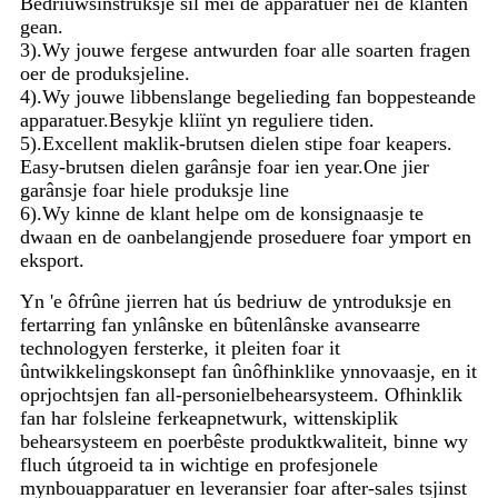
Bedriuwsinstruksje sil mei de apparatuer nei de klanten
gean.
3).Wy jouwe fergese antwurden foar alle soarten fragen
oer de produksjeline.
4).Wy jouwe libbenslange begelieding fan boppesteande
apparatuer.Besykje kliïnt yn reguliere tiden.
5).Excellent maklik-brutsen dielen stipe foar keapers.
Easy-brutsen dielen garânsje foar ien year.One jier
garânsje foar hiele produksje line
6).Wy kinne de klant helpe om de konsignaasje te
dwaan en de oanbelangjende proseduere foar ymport en
eksport.
Yn 'e ôfrûne jierren hat ús bedriuw de yntroduksje en
fertarring fan ynlânske en bûtenlânske avansearre
technologyen fersterke, it pleiten foar it
ûntwikkelingskonsept fan ûnôfhinklike ynnovaasje, en it
oprjochtsjen fan all-personielbehearsysteem. Ofhinklik
fan har folsleine ferkeapnetwurk, wittenskiplik
behearsysteem en poerbêste produktkwaliteit, binne wy ​​
fluch útgroeid ta in wichtige en profesjonele
mynbouapparatuer en leveransier foar after-sales tsjinst