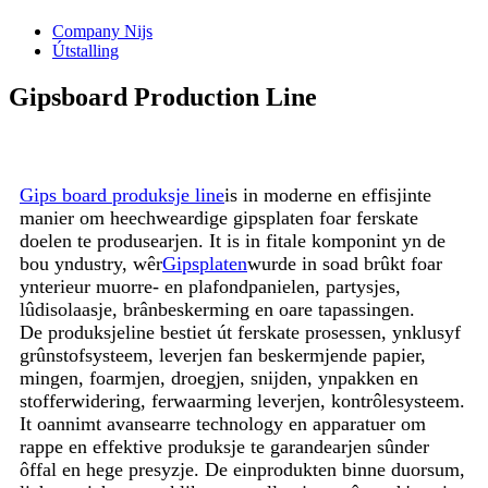
Company Nijs
Útstalling
Gipsboard Production Line
Gips board produksje line
is in moderne en effisjinte
manier om heechweardige gipsplaten foar ferskate
doelen te produsearjen. It is in fitale komponint yn de
bou yndustry, wêr
Gipsplaten
wurde in soad brûkt foar
ynterieur muorre- en plafondpanielen, partysjes,
lûdisolaasje, brânbeskerming en oare tapassingen.
De produksjeline bestiet út ferskate prosessen, ynklusyf
grûnstofsysteem, leverjen fan beskermjende papier,
mingen, foarmjen, droegjen, snijden, ynpakken en
stofferwidering, ferwaarming leverjen, kontrôlesysteem.
It oannimt avansearre technology en apparatuer om
rappe en effektive produksje te garandearjen sûnder
ôffal en hege presyzje. De einprodukten binne duorsum,