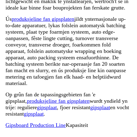
lichtgewicht en maklik te ynstallearjen, wêrtroch't se in
ideale kar binne foar bouprojekten fan ferskate grutte.
Ús
produksjeline fan gipsplaten
jildt ynternasjonale up-
to-date apparatuer, lykas folslein automatysk batching
systeem, plaat type foarmjen systeem, auto edge-
oanpassen, fêste lingte cutting, turnover transverse
conveyor, transverse droeger, foarkommen fold
apparaat, folslein automatyske wrapping en boeking
apparaat, auto packing systeem ensafuorthinne. De
batching systeem berikte nar-operaasje fan 20 soarten
fan macht en slurry, en ús produksje line kin oanpasse
metering en tafoegjen fan elk haad- en helptiidwurd
materiaal.
Op grûn fan de tapassingsgebieten fan 'e
gipsplaat,
produksjeline fan gipsplaten
wurdt yndield yn
trije: reguliere
gipsplaat
, fjoer resistant
gipsplaat
en vocht
resistant
gipsplaat
.
Gipsboard Production Line
Kapasiteit