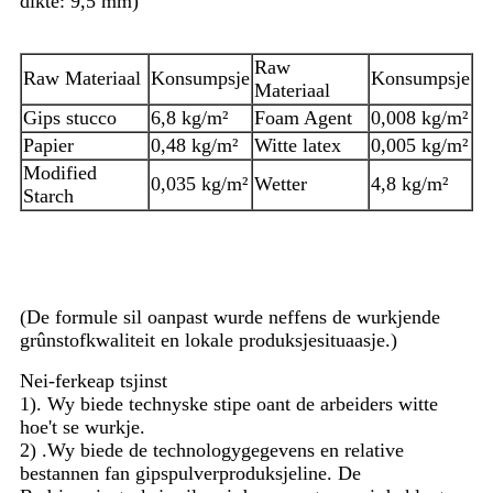
dikte: 9,5 mm)
Raw
Raw Materiaal
Konsumpsje
Konsumpsje
Materiaal
Gips stucco
6,8 kg/m²
Foam Agent
0,008 kg/m²
Papier
0,48 kg/m²
Witte latex
0,005 kg/m²
Modified
0,035 kg/m²
Wetter
4,8 kg/m²
Starch
(De formule sil oanpast wurde neffens de wurkjende
grûnstofkwaliteit en lokale produksjesituaasje.)
Nei-ferkeap tsjinst
1). Wy biede technyske stipe oant de arbeiders witte
hoe't se wurkje.
2) .Wy biede de technologygegevens en relative
bestannen fan gipspulverproduksjeline. De