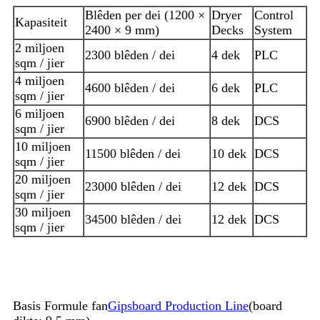
Blêden per dei (1200 ×
Dryer
Control
Kapasiteit
2400 × 9 mm)
Decks
System
2 miljoen
2300 blêden / dei
4 dek
PLC
sqm / jier
4 miljoen
4600 blêden / dei
6 dek
PLC
sqm / jier
6 miljoen
6900 blêden / dei
8 dek
DCS
sqm / jier
10 miljoen
11500 blêden / dei
10 dek
DCS
sqm / jier
20 miljoen
23000 blêden / dei
12 dek
DCS
sqm / jier
30 miljoen
34500 blêden / dei
12 dek
DCS
sqm / jier
Basis Formule fan
Gipsboard Production Line
(board