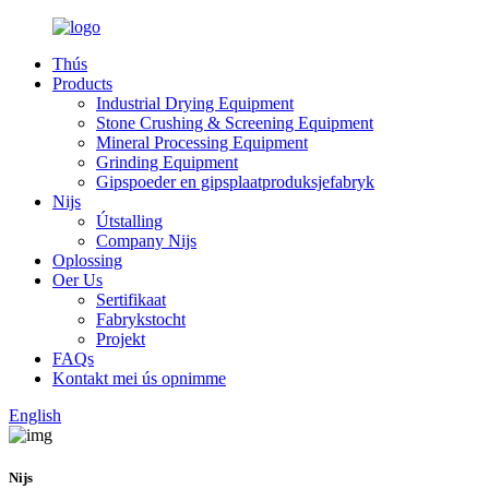
Thús
Products
Industrial Drying Equipment
Stone Crushing & Screening Equipment
Mineral Processing Equipment
Grinding Equipment
Gipspoeder en gipsplaatproduksjefabryk
Nijs
Útstalling
Company Nijs
Oplossing
Oer Us
Sertifikaat
Fabrykstocht
Projekt
FAQs
Kontakt mei ús opnimme
English
Nijs