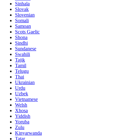
Sinhala
Slovak
Slovenian
Somali
Samoan
Scots Gaelic
Shona
Sindhi
Sundanese
Swahili
Tajik
Tamil
Telugu
Thai
Ukrainian
Urdu
Uzbek
Vietnamese
Welsh
Xhosa
Yiddish
Yoruba
Zulu
Kinyarwanda
Tatar