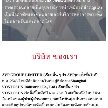
ผลิตภัณฑ์ที่ยอดเยี่ยม
วอสโทซัน
ได้เติบโตอย่าง
รวดเร็วจนกลายเป็นอุปกรณ์การทำเหมืองที่สำคัญและ
เป็นมืออาชีพและซัพพลายเออร์บริการหลังการขายทั้ง
ในตลาดจีนและตลาดโลก
บริษัท ของเรา
AVP GROUP LIMITED (เรียกสั้น ๆ ว่า AVP)
ก่อตั้งขึ้นในปี
พ.ศ. 2548 โดยมีสำนักงานใหญ่อยู่ที่ฮ่องกง
Shanghai
VOSTOSUN Industrial Co., Ltd (เรียกสั้น ๆ ว่า
VOSTOSUN)
ก่อตั้งขึ้นเมื่อปี พ.ศ. 2549 โดยเป็นหนึ่งในบริษัท
ในเครือของ
ผู้ช่วยผู้อำนวยการ,
วอสโทซัน
มุ่งเน้นการออกแบบ
และผลิตอุปกรณ์อบแห้งเป็นหลัก (เครื่องอบแห้งแบบถังหมุน,